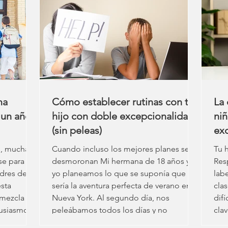
ace
tri
y a 
par
exc
sup
ma
Cómo establecer rutinas con tu
La 
 un año
hijo con doble excepcionalidad
ni
(sin peleas)
exc
cog
no, muchas
Cuando incluso los mejores planes se
Tu 
qu
se para el
desmoronan Mi hermana de 18 años y
Res
adres de
yo planeamos lo que se suponía que
labe
esta
sería la aventura perfecta de verano en
clas
 mezcla
Nueva York. Al segundo día, nos
difí
tusiasmo e
peleábamos todos los días y no
cla
listas de
entendía por qué siempre
cue