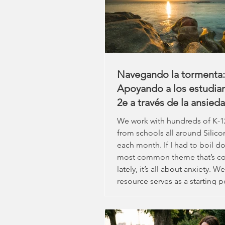
de que la estructura automát
lleva a la constancia. Si compr
contenedo
Navegando la tormenta:
Apoyando a los estudia
2e a través de la ansied
política y sistémica
We work with hundreds of K-12
from schools all around Silico
each month. If I had to boil d
most common theme that’s c
lately, it’s all about anxiety. W
resource serves as a starting p
think about how you can serve
guide through turbulent times
community.