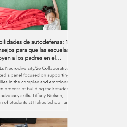
has familias dedican tiempo a
entar comprender cómo pueden
e ambas situaciones a la vez. Tras
adas trabaj
ilidades de autodefensa: 10
sejos para que las escuelas
yen a los padres en el
mino con sus alumnos
L’s Neurodiversity/2e Collaborative
urodivergentes/con doble
ted a panel focused on supporting
cepcionalidad.
ilies in the complex and emotionally-
en process of building their students’
-advocacy skills. Tiffany Nielsen,
n of Students at Helios School, and
cational consultant Heather
anson of The Actias School, shared
 strategies they’ve used and what