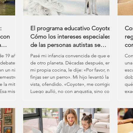
:
El programa educativo Coyote:
Co
 con
Cómo los intereses especiales
re
a
de las personas autistas se
co
 la
convierten en fortalezas y qué
de 19 años
Pasé mi infancia convencida de que era
Com
pueden hacer los padres.
 debate
de otro planeta. Décadas después, en
una
en un nivel
mi propia cocina, le dije: «Por favor, no
esc
 semestre
finjas ser un perro». Mi hijo levantó la
dob
 la mitad
vista, ofendido. «Coyote», me corrigió.
qué
 Esa misma
Luego aulló, no con angustia, sino con
exa
morzar, no
la tensa urgencia de una criatura que
int
ctrónico.
intenta cruzar una barrera de
exc
 tres
comunicación cuya existencia
ade
amente
desconocía hasta hacía poco. Unos
una
 tiempo.
meses antes, a ambos nos habían
des