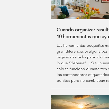
¿Cómo es posible que alguien
esté tan estancado? Es
Cuando organizar resulta 
10 herramientas que ay
Las herramientas pequeñas m
gran diferencia. Si alguna vez
organizarse te ha parecido más
lo que “debería”… Si tu nuev
solo te funcionó durante tres 
los contenedores etiquetados
bonitos pero no cambiaban 
lo estás haciendo mal. La may
sistemas de organización no 
diseñados para cerebros
neurodivergentes. Parten de l