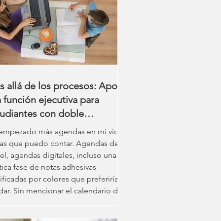
y have seen for schools working to
 families develop students’ self-
cacy skills.
 allá de los procesos: Apoyo
a función ejecutiva para
tudiantes con doble
cepcionalidad que realmente
empezado más agendas en mi vida
rdura.
las que puedo contar. Agendas de
el, agendas digitales, incluso una
tica fase de notas adhesivas
ificadas por colores que preferiría
idar. Sin mencionar el calendario de
arra blanca de 24x18 que seguía
cando "septiembre" cuando se