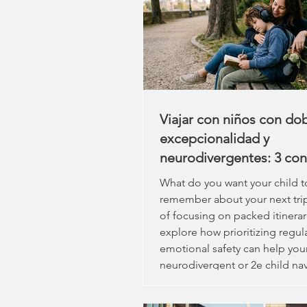
Viajar con niños con do
excepcionalidad y
neurodivergentes: 3 con
esenciales para fomenta
What do you want your child t
conexión, la regulación y
remember about your next tri
resiliencia.
of focusing on packed itinerar
explore how prioritizing regul
emotional safety can help you
neurodivergent or 2e child na
unexpected and build lasting,
family connections.