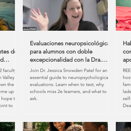
icamente
mi perspectiva sobre el aprendizaje, la
Muc
as el
infancia y la confianza. Cuando me
int
dars
déc
Evaluaciones neuropsicológicas
Hab
ntes de
para alumnos con doble
con
ad
excepcionalidad con la Dra.
apo
Jessica Snowden Patel
ca
 faculty
Join Dr. Jessica Snowden Patel for an
REE
ne
n Valley
essential guide to neuropsychological
hos
ex
own the
evaluations. Learn when to test, why
fam
ome up
schools miss 2e learners, and what to
lad
e hope this
ask.
self
oint to
Dea
 as a
edu
 for your
Joh
the