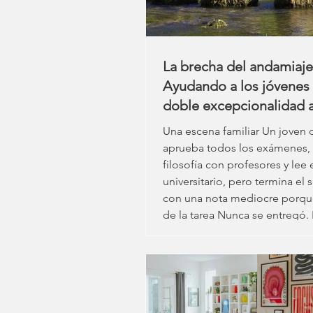
La brecha del andamiaje
Ayudando a los jóvenes
doble excepcionalidad 
transitar el puente hacia
Una escena familiar Un joven 
adultez.
aprueba todos los exámenes,
filosofía con profesores y lee 
universitario, pero termina el
con una nota mediocre porque
de la tarea Nunca se entregó.
persona joven se olvida de al
puede contestar un correo ele
que ha estado parado durante
semanas y se apaga complet
cuando no se hace la colada.