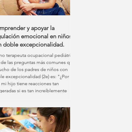
mprender y apoyar la
gulación emocional en niños
n doble excepcionalidad.
o terapeuta ocupacional pediátrica,
 de las preguntas más comunes que
ucho de los padres de niños con
le excepcionalidad (2e) es: "¿Por
 mi hijo tiene reacciones tan
geradas si es tan increíblemente
eligente?" Los niños con doble
epcionalidad son aquellos que,
más de ser superdotados, presentan
 o más dificultades de aprendizaje,
arrollo o neurológicas, como TDAH,