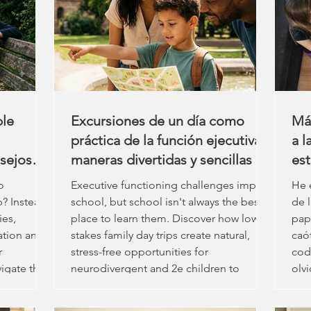
the
help
advo
ble
Excursiones de un día como
Más
práctica de la función ejecutiva:
a l
sejos
maneras divertidas y sencillas de
es
r la
desarrollar habilidades para el
ex
o
Executive functioning challenges impact
He 
 la
mundo real.
pe
p? Instead
school, but school isn't always the best
de 
ies,
place to learn them. Discover how low-
pap
ation and
stakes family day trips create natural,
caó
r
stress-free opportunities for
cod
vigate the
neurodivergent and 2e children to
olv
 positive
practice planning, organization, and
piz
resilience when things change.
mar