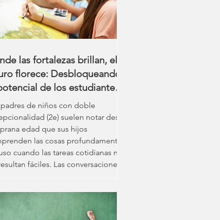
smo, dislexia, disgrafía, ansiedad o
icultades en el procesamiento sensor
de las fortalezas brillan, el
turo florece: Desbloqueando
potencial de los estudiantes
 doble excepcionalidad (2e).
 padres de niños con doble
epcionalidad (2e) suelen notar desde
prana edad que sus hijos
prenden las cosas profundamente,
luso cuando las tareas cotidianas no
resultan fáciles. Las conversaciones
den derivar rápidamente hacia
ndes ideas o intereses específicos,
o la participación escolar puede ser
onsistente de un día para otro.