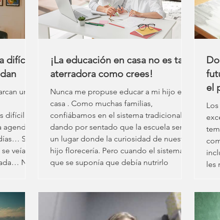
 tan capaz
diagnosticado autismo, con seis
auti
semanas de diferencia; una revelación
dif
que trans
difícil:
¡La educación en casa no es tan
Don
udan
aterradora como crees!
fu
el 
arcan una
Nunca me propuse educar a mi hijo en
con
casa . Como muchas familias,
Los
 difícil de
confiábamos en el sistema tradicional,
exc
a agenda
dando por sentado que la escuela sería
tem
días… Si
un lugar donde la curiosidad de nuestro
com
 se veían
hijo florecería. Pero cuando el sistema
inc
nada… No
que se suponía que debía nutrirlo
les 
oría de los
empezó a perjudicarlo, tuvimos que
pue
están
buscar otra alternativa. Lo que comenzó
gra
como una decisión de emergencia se
per
a premisa
convirtió en un camino que transformó
inc