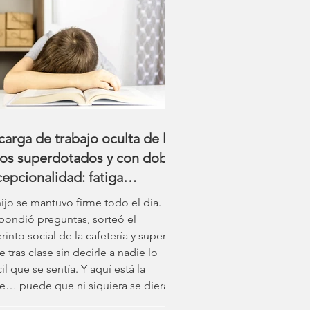
rcaba Acción de Gracias, un cariñoso
buto a mi don para empezar sistemas
la total indiferencia de mi cerebro
a mantenerlos. Soy doblemente
epcional, y durante mucho tiempo
us
carga de trabajo oculta de los
ños superdotados y con doble
epcionalidad: fatiga
nitiva, agotamiento escolar y
hijo se mantuvo firme todo el día.
é pueden hacer los padres.
pondió preguntas, sorteó el
rinto social de la cafetería y superó
e tras clase sin decirle a nadie lo
cil que se sentía. Y aquí está la
ve… puede que ni siquiera se diera
nta de cuánto se estaba