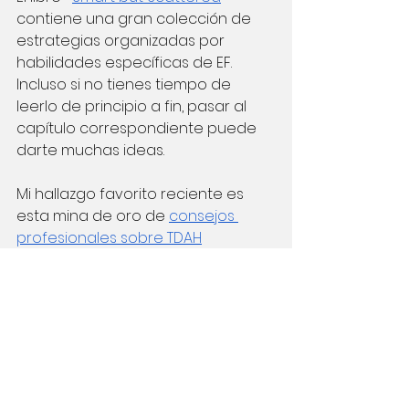
contiene una gran colección de 
estrategias organizadas por 
habilidades específicas de EF. 
Incluso si no tienes tiempo de 
leerlo de principio a fin, pasar al 
capítulo correspondiente puede 
darte muchas ideas.
Mi hallazgo favorito reciente es 
esta mina de oro de
consejos 
profesionales sobre TDAH
publicados por personas con TDAH 
en Reddit.
Reflexiones finales
Los expertos en educación han 
demostrado que el aprendizaje se 
produce en la zona entre lo que 