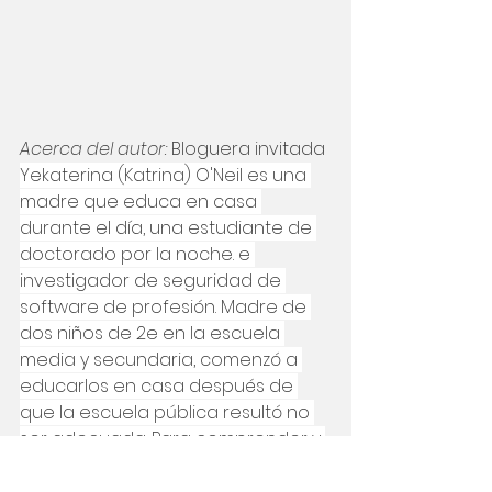
Acerca del autor: 
Bloguera invitada 
Yekaterina (Katrina) O'Neil es una 
madre que educa en casa 
durante el día, una estudiante de 
doctorado por la noche. e 
investigador de seguridad de 
software de profesión. Madre de 
dos niños de 2e en la escuela 
media y secundaria, comenzó a 
educarlos en casa después de 
que la escuela pública resultó no 
ser adecuada. Para comprender y 
apoyar mejor a sus hijos, Katrina 
está cursando un doctorado en la 