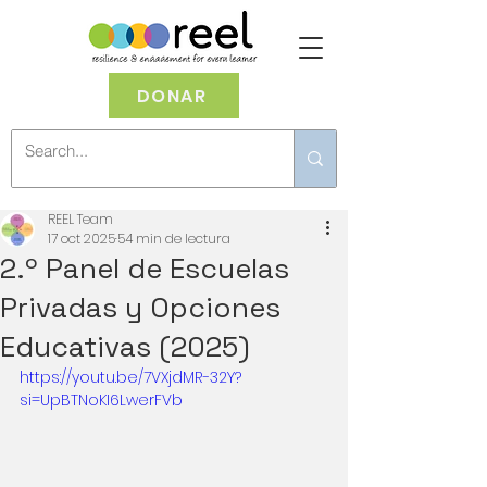
DONAR
REEL Team
17 oct 2025
54 min de lectura
2.º Panel de Escuelas
Privadas y Opciones
Educativas (2025)
https://youtu.be/7VXjdMR-32Y?
si=UpBTNoKI6LwerFVb