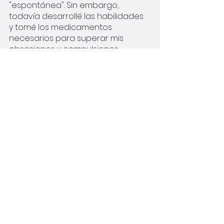
"espontánea". Sin embargo, 
todavía desarrollé las habilidades 
y tomé los medicamentos 
necesarios para superar mis 
obsesiones y compulsiones. 
Durante el verano, me volví más 
saludable, más estable y más 
cómoda conmigo misma. 
Me permitieron salir del hospital 
justo a tiempo para comenzar mi 
primer año en Stanford. Mientras 
me orientaba, me di cuenta de 
que las modificaciones a mis 
tareas escolares en la escuela 
secundaria eran esencialmente 
prototipos de adaptaciones 
universitarias. Desarrollé una sólida 
variedad de estrategias para 
controlar mis discapacidades, 