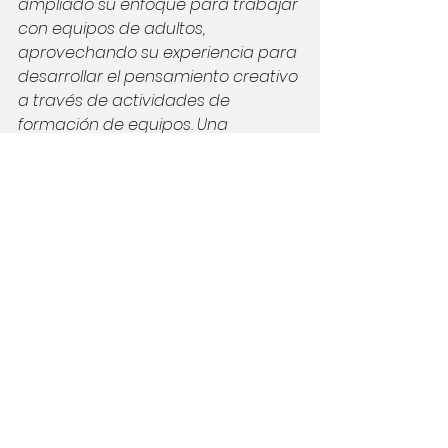
ampliado su enfoque para trabajar 
con equipos de adultos, 
aprovechando su experiencia para 
desarrollar el pensamiento creativo 
a través de actividades de 
formación de equipos. Una 
actividad notable, llamada "Team 
Building Takeout", consiste en que 
los equipos naveguen a través de 
una lonchera modelo hecha 
enteramente de rompecabezas. 
Estos rompecabezas, como 
muchos que crea Solving Fun, no 
tienen muchas direcciones. La 
clave es luchar productivamente y 
pensar creativamente para 
perseverar a través del desafío, 
desarrollar
resiliencia
y celebrar el 
éxito. Independientemente del 