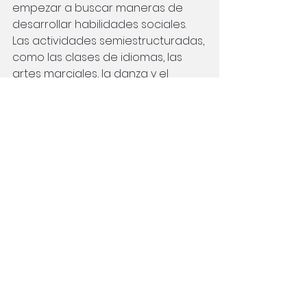
empezar a buscar maneras de 
desarrollar habilidades sociales. 
Las actividades semiestructuradas, 
como las clases de idiomas, las 
artes marciales, la danza y el 
teatro, incorporan de forma 
natural rituales y conciencia social. 
Los fandoms y las subculturas 
suelen tener sus propias normas y 
convenciones que, una vez 
dominadas, pueden ayudar a los 
participantes autistas a sentirse 
más a gusto. El voluntariado 
también es una forma fantástica 
de conectar con las comunidades 
locales y, de paso, desarrollar 
habilidades sociales.
Y por supuesto, siempre puedes 