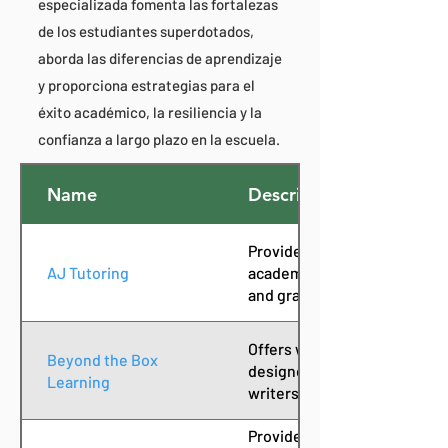
especializada fomenta las fortalezas
de los estudiantes superdotados,
aborda las diferencias de aprendizaje
y proporciona estrategias para el
éxito académico, la resiliencia y la
confianza a largo plazo en la escuela.
Name
Description
Provides personalized tutori
AJ Tutoring
academic support across a w
and grade levels.
Offers writing workshops, c
Beyond the Box
designed to build skills and
Learning
writers.
Provides multisensory, one