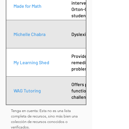
intervention for dyscalculia
Made for Math
Orton-Gillingham–informed 
students grades 1–12.
Michelle Chabra
Dyslexia Tutor, Screener, an
Provides customized math i
My Learning Shed
remediation for grades 1–8 s
problem-solving, or math fl
Offers personalized academi
WAG Tutoring
function support for student
challenges.
Tenga en cuenta: Esta no es una lista
completa de recursos, sino más bien una
colección de recursos conocidos o
verificados.