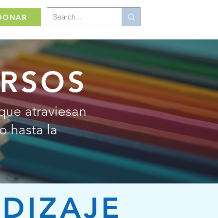
DONAR
URSOS
 que atraviesan
o hasta la
DIZAJE