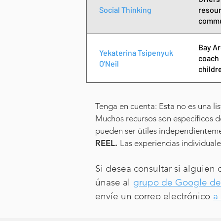
Social Thinking
resour
commu
Bay Ar
Yekaterina Tsipenyuk
coach 
O'Neil
childr
Tenga en cuenta: Esta no es una li
Muchos recursos son específicos d
pueden ser útiles independienteme
REEL.
Las experiencias individual
Si desea consultar si alguien
únase al
grupo de Google de
envíe un correo electrónico
a