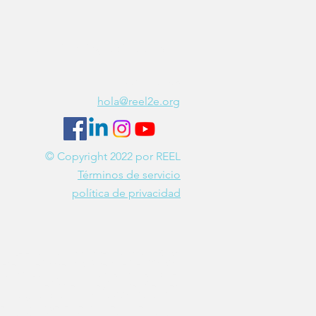
REEL is hiring!
Join our team
Contact Us
hola@reel2e.org
© Copyright 2022 por REEL
Términos de servicio
política de privacidad
EEL2e es una fundación operativa privada 501(c)
) exenta de impuestos (número de identificación
iscal 87-3259103). Las donaciones son deducibles
de impuestos según lo permite la ley.
Tenga en cuenta: Estos servicios tienen fines
educativos y generales y NO están destinados a