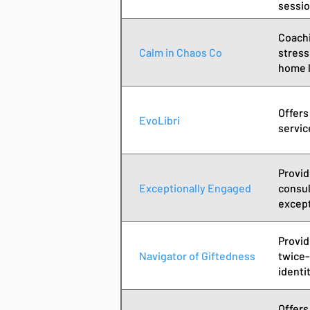
sessio
more.
Coachi
Calm in Chaos Co
stress
home l
Offers
EvoLibri
servic
Provid
Exceptionally Engaged
consul
except
Provid
Navigator of Giftedness
twice-
identi
Offers