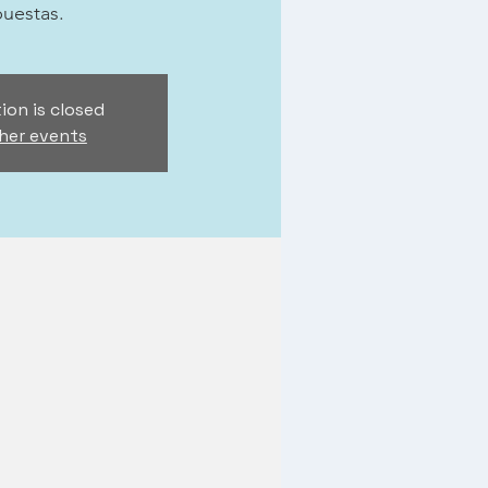
puestas.
ion is closed
her events