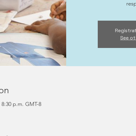
res
Registrat
See ot
ion
– 8:30 p.m. GMT-8