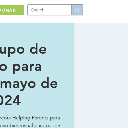
DONAR
rupo de
o para
 mayo de
024
ents Helping Parents para
poyo bimensual para padres