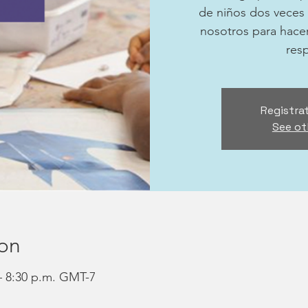
de niños dos veces
nosotros para hace
res
Registrat
See ot
ion
– 8:30 p.m. GMT-7