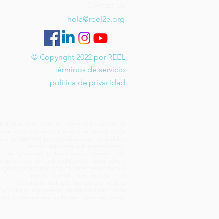
Contact Us
hola@reel2e.org
© Copyright 2022 por REEL
Términos de servicio
política de privacidad
EEL2e es una fundación operativa privada 501(c)
) exenta de impuestos (número de identificación
iscal 87-3259103). Las donaciones son deducibles
de impuestos según lo permite la ley.
Tenga en cuenta: Estos servicios tienen fines
educativos y generales y NO están destinados a
iagnosticar ni tratar ninguna enfermedad física o
mental ni deben interpretarse como
asesoramiento legal, financiero o médico.
Consulte a un proveedor de servicios autorizado
 la industria correspondiente si tiene preguntas.