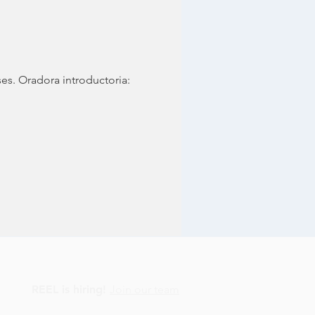
s. Oradora introductoria: 
REEL is hiring!
Join our team