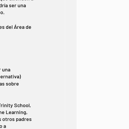
ría ser una 
o. 
s del Área de 
r una 
ternativa)
as sobre 
rinity School, 
ne Learning, 
s otros padres 
o a 