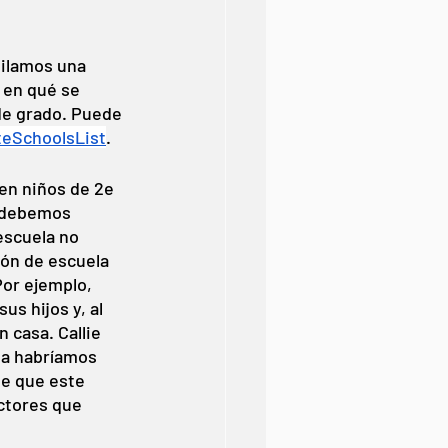
ilamos una 
 en qué se 
de grado. Puede 
teSchoolsList
. 
en niños de 2e 
, debemos 
escuela no 
ón de escuela 
Por ejemplo, 
s hijos y, al 
casa. Callie 
la habríamos 
de que este 
ctores que 