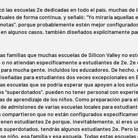
có las escuelas 2e dedicadas en todo el país, muchas de l
tuales de forma continua, y señaló: "Yo miraría aquellas 
motas". porque probablemente estén mejor configurados 
, en algunos casos, también diseñados explícitamente par
as familias que muchas escuelas de Silicon Valley no est
e o no atiendan específicamente a estudiantes de 2e. 2e 
 para mucha gente, incluidos los educadores. De hecho,
iseñadas para estudiantes dos veces excepcionales en E
as escuelas que se podría esperar que apoyen a los estu
os "superdotados", pueden no tener personal con experie
as de aprendizaje de los niños. Como preparación para el 
 de admisiones de varias escuelas locales para estudiant
 compartieron que no están configurados específicamen
ienen estudiantes 2e porque, inevitablemente, si eres u
s superdotados, tendrás algunos estudiantes 2e. Pero lo
se niño, esa familia y esa escuela. Todas estas escuelas