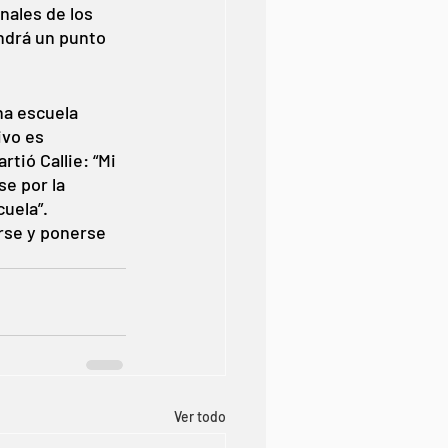
ales de los 
ndrá un punto 
na escuela 
ivo es 
tió Callie: “Mi 
e por la 
uela”. 
rse y ponerse 
Ver todo