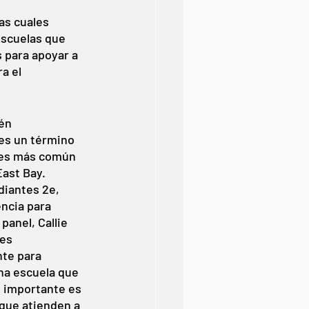
as cuales 
escuelas que 
para apoyar a 
a el 
én 
es un término 
 es más común 
ast Bay. 
diantes 2e, 
ncia para 
panel, Callie 
es 
te para 
na escuela que 
 importante es 
 que atienden a 