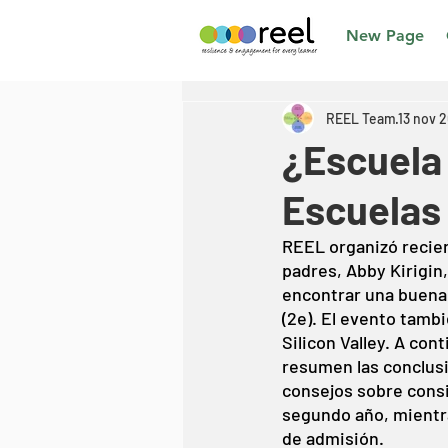
New Page
REEL Team
13 nov 
¿Escuela 
Escuelas 
REEL organizó recien
padres, Abby Kirigin
encontrar una buena 
(2e). El evento tamb
Silicon Valley. A co
resumen las conclusi
consejos sobre consi
segundo año, mientra
de admisión.