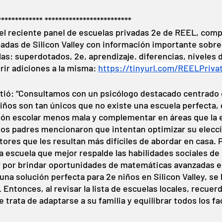
************* *************************
el reciente panel de escuelas privadas 2e de REEL, comp
ivadas de Silicon Valley con información importante sobre
as: superdotados, 2e, aprendizaje. diferencias, niveles 
erir adiciones a la misma: 
https://tinyurl.com/REELPriva
tió: “Consultamos con un psicólogo destacado centrado 
niños son tan únicos que no existe una escuela perfecta
ión escolar menos mala y complementar en áreas que la 
os padres mencionaron que intentan optimizar su elecci
tores que les resultan más difíciles de abordar en casa. 
 escuela que mejor respalde las habilidades sociales de su
por brindar oportunidades de matemáticas avanzadas en 
una solución perfecta para 2e niños en Silicon Valley, se 
 Entonces, al revisar la lista de escuelas locales, recuer
trata de adaptarse a su familia y equilibrar todos los fa