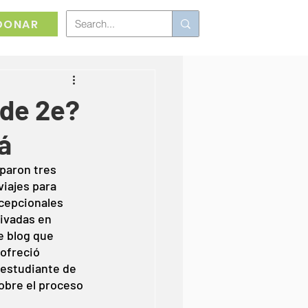
DONAR
 de 2e?
á
paron tres 
iajes para 
cepcionales 
ivadas en 
e blog que 
 ofreció 
 estudiante de 
obre el proceso 