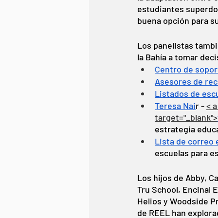
estudiantes superdot
buena opción para su 
Los panelistas tambi
la Bahía a tomar dec
Centro de sopor
Asesores de rec
Listados de escu
Teresa Nai
r - 
< 
target="_blank">
estrategia educat
Lista de correo 
escuelas para e
Los hijos de Abby, Ca
Tru School, Encinal
Helios y Woodside Pr
de REEL han explorad