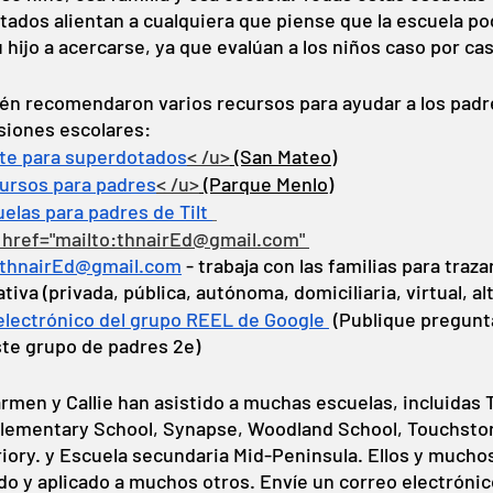
ados alientan a cualquiera que piense que la escuela pod
hijo a acercarse, ya que evalúan a los niños caso por cas
én recomendaron varios recursos para ayudar a los padre
isiones escolares:
te para superdotados
< /u>
 (San Mateo)
ursos para padres
< /u>
 (Parque Menlo)
elas para padres de Tilt 
a href="mailto:thnairEd@gmail.com" 
thnairEd@gmail.com
 - trabaja con las familias para traza
iva (privada, pública, autónoma, domiciliaria, virtual, al
electrónico del grupo REEL de Google 
 (Publique pregunt
ste grupo de padres 2e)
rmen y Callie han asistido a muchas escuelas, incluidas T
 Elementary School, Synapse, Woodland School, Touchsto
iory. y Escuela secundaria Mid-Peninsula. Ellos y mucho
o y aplicado a muchos otros. Envíe un correo electrónic