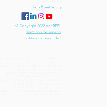
Contact Us
hola@reel2e.org
render y apoyar la
lación emocional en
s con doble
© Copyright 2022 por REEL
pcionalidad.
Términos de servicio
política de privacidad
EEL2e es una fundación operativa privada 501(c)
) exenta de impuestos (número de identificación
iscal 87-3259103). Las donaciones son deducibles
de impuestos según lo permite la ley.
Tenga en cuenta: Estos servicios tienen fines
educativos y generales y NO están destinados a
iagnosticar ni tratar ninguna enfermedad física o
mental ni deben interpretarse como
asesoramiento legal, financiero o médico.
Consulte a un proveedor de servicios autorizado
 la industria correspondiente si tiene preguntas.