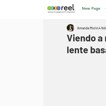
New Page
Amanda Morin
4 feb
Viendo a 
lente bas