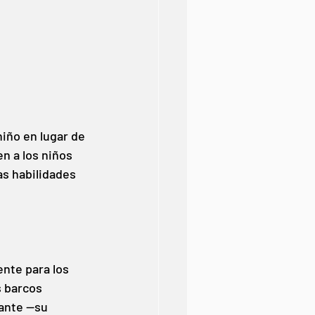
niño en lugar de 
n a los niños 
as habilidades 
nte para los 
s barcos 
ante —su 