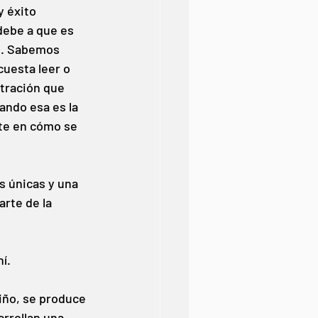
y éxito 
debe a que es 
es. Sabemos 
cuesta leer o 
tración que 
ando esa es la 
te en cómo se 
 únicas y una 
rte de la 
í.
ño, se produce 
rrollan una 