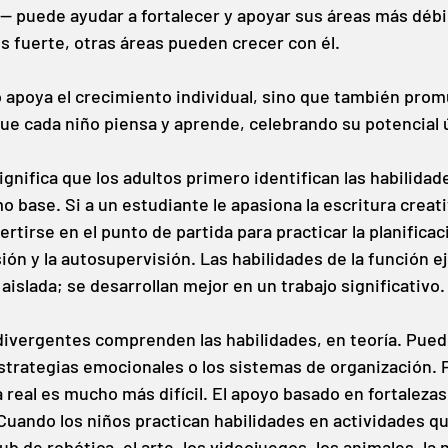
— puede ayudar a fortalecer y apoyar sus áreas más débil
es fuerte, otras áreas pueden crecer con él.
 apoya el crecimiento individual, sino que también prom
ue cada niño piensa y aprende, celebrando su potencial 
significa que los adultos primero identifican las habilidade
mo base. Si a un estudiante le apasiona la escritura creati
rtirse en el punto de partida para practicar la planificaci
sión y la autosupervisión. Las habilidades de la función e
aislada; se desarrollan mejor en un trabajo significativo.
vergentes comprenden las habilidades, en teoría. Puede
 estrategias emocionales o los sistemas de organización. 
a real es mucho más difícil. El apoyo basado en fortaleza
Cuando los niños practican habilidades en actividades qu
ub de robótica, el arte, los videojuegos, los animales, la n