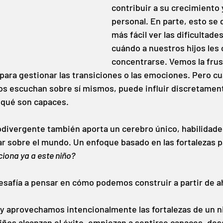
contribuir a su crecimiento 
personal. En parte, esto se 
más fácil ver las dificultad
cuándo a nuestros hijos les 
concentrarse. Vemos la frus
d para gestionar las transiciones o las emociones. Pero cu
ños escuchan sobre sí mismos, puede influir discretamen
 qué son capaces.
divergente también aporta un cerebro único, habilidades
r sobre el mundo. Un enfoque basado en las fortalezas pa
ciona ya a este niño?
safía a pensar en cómo podemos construir a partir de ah
 aprovechamos intencionalmente las fortalezas de un ni
iños alcanzan el éxito, empiezan a sentirse capaces, desa