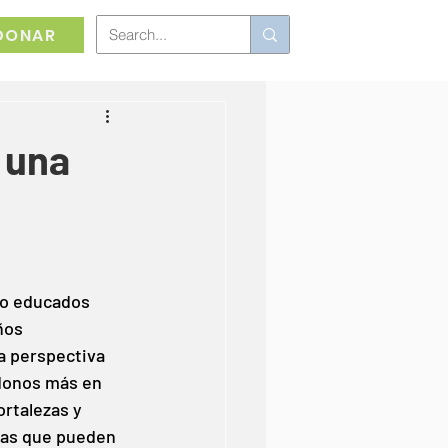
DONAR
 una
 
o educados 
ños 
 perspectiva 
donos más en 
ortalezas y 
cas que pueden 