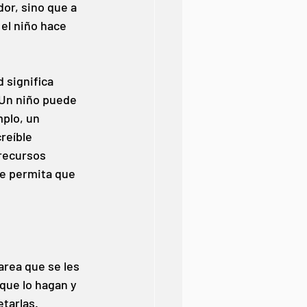
or, sino que a 
el niño hace 
 significa 
 Un niño puede 
plo, un 
reíble 
 recursos 
e permita que 
area que se les 
que lo hagan y 
etarlas.