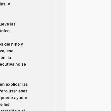
es. Al 
ueve las 
único.
s del niño y 
va, esa 
ón, la 
jecutiva no se 
n explicar las 
Pero usar esas 
s puede ayudar 
e les 
arración o el 