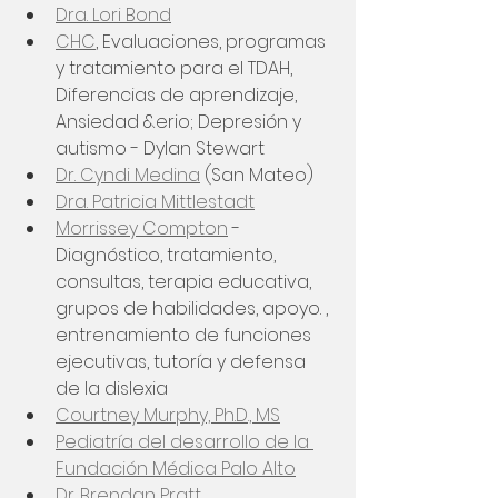
Dra. Lori Bond
CHC
, Evaluaciones, programas 
y tratamiento para el TDAH, 
Diferencias de aprendizaje, 
Ansiedad &erio; Depresión y 
autismo - Dylan Stewart
Dr. Cyndi Medina
 (San Mateo)
Dra. Patricia Mittlestadt
Morrissey Compton
 - 
Diagnóstico, tratamiento, 
consultas, terapia educativa, 
grupos de habilidades, apoyo. , 
entrenamiento de funciones 
ejecutivas, tutoría y defensa 
de la dislexia
Courtney Murphy, Ph.D., MS
Pediatría del desarrollo de la 
Fundación Médica Palo Alto
Dr. Brendan Pratt