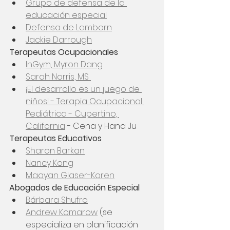
Grupo de defensa de la 
educación especial
Defensa de Lamborn
Jackie Darrough
Terapeutas Ocupacionales
InGym, Myron Dang
Sarah Norris, MS 
¡El desarrollo es un juego de 
niños! - Terapia Ocupacional 
Pediátrica - Cupertino, 
California
 - Cena y Hana Ju
Terapeutas Educativos
Sharon Barkan
Nancy Kong
Maayan Glaser-Koren
Abogados de Educación Especial
Bárbara Shufro
Andrew Komarow
 (se 
especializa en planificación 