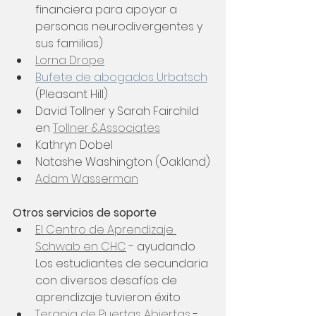
financiera para apoyar a 
personas neurodivergentes y 
sus familias) 
Lorna Drope
Bufete de abogados Urbatsch
(Pleasant Hill)
David Tollner y Sarah Fairchild 
en 
Tollner &Associates
Kathryn Dobel
Natashe Washington (Oakland)
Adam Wasserman
Otros servicios de soporte
El Centro de Aprendizaje 
Schwab en CHC
 - ayudando 
Los estudiantes de secundaria 
con diversos desafíos de 
aprendizaje tuvieron éxito
Terapia de Puertas Abiertas
 - 