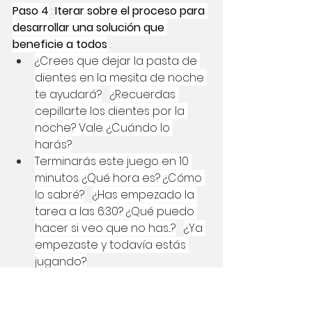
Paso 4
:
Iterar sobre el proceso para 
desarrollar una solución que 
beneficie a todos
.
¿Crees que dejar la pasta de 
dientes en la mesita de noche 
te ayudará?
¿Recuerdas 
cepillarte los dientes por la 
noche? Vale. ¿Cuándo lo 
harás?
Terminarás este juego en 10 
minutos. ¿Qué hora es? ¿Cómo 
lo sabré?
¿Has empezado la 
tarea a las 6:30? ¿Qué puedo 
hacer si veo que no has...?
¿Ya 
empezaste y todavía estás 
jugando?
¿Qué podría facilitarle el 
proceso de limpieza de su 
habitación?