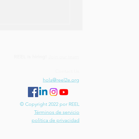
REEL is hiring!
Join our team
Contact Us
hola@reel2e.org
render y apoyar la
lación emocional en
s con doble
© Copyright 2022 por REEL
pcionalidad.
Términos de servicio
política de privacidad