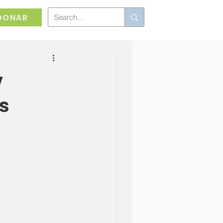
DONAR
y
s