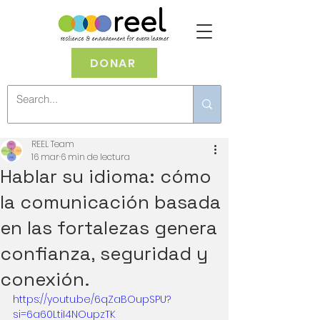
DONAR
REEL Team
16 mar
6 min de lectura
Hablar su idioma: cómo
la comunicación basada
en las fortalezas genera
confianza, seguridad y
conexión.
https://youtu.be/6qZaBOupSPU?
si=6a60LtiI4NOupzTK