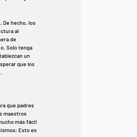
. De hecho, los 
ctura al 
nera de 
o. Solo tenga 
tablezcan un 
esperar que los 
.
ara que padres 
s maestros 
mucho más fácil 
mismos; Esto es 