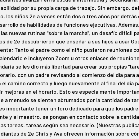
ilidad por su propia carga de trabajo. Sin embargo, deb
o, los niños 2e a veces están dos o tres años por detrás 
arrollo de habilidades de funciones ejecutivas. Además,
as nuevas rutinas "sobre la marcha", un desafío difícil pa
s de 2e descubrieron que enseñar a sus hijos a usar Go
ente; Tanto el padre como el niño pusieron reuniones co
calendario e incluyeron Zoom u otros enlaces de reuniones
aria se les dio más libertad para crear sus propias "tar
horario, con un padre revisando al comienzo del día para 
 el camino correcto y luego nuevamente al final del día p
rir mejoras en el horario. Esto es especialmente importan
e a menudo se sienten abrumados por la cantidad de tare
s importante tener un foro dedicado para que los padres 
nte y el maestro, se pongan en contacto sobre la cantid
las tareas. tareas según sea necesario. (Nuestras public
udiantes de 2e Chris y Ava ofrecen información sobre có