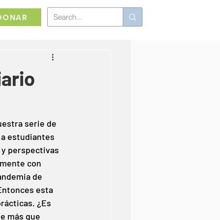
DONAR
iario
estra serie de 
a estudiantes 
 y perspectivas 
amente con 
andemia de 
Entonces esta 
rácticas. ¿Es 
pe más que 