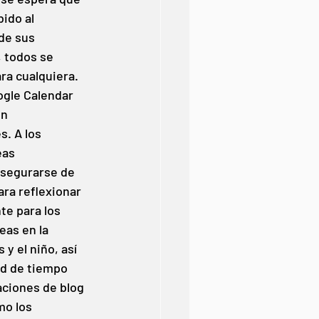
ido al 
de sus 
 todos se 
ra cualquiera. 
ogle Calendar 
n 
. A los 
eas 
asegurarse de 
ara reflexionar 
te para los 
as en la 
y el niño, así 
ad de tiempo 
aciones de blog 
mo los 