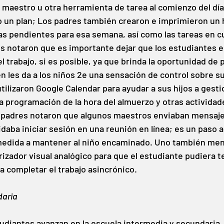
 maestro u otra herramienta de tarea al comienzo del día
n o un plan; Los padres también crearon e imprimieron un 
as pendientes para esa semana, así como las tareas en c
es notaron que es importante dejar que los estudiantes el
l trabajo, si es posible, ya que brinda la oportunidad de p
n les da a los niños 2e una sensación de control sobre s
ilizaron Google Calendar para ayudar a sus hijos a gestio
 la programación de la hora del almuerzo y otras activida
s padres notaron que algunos maestros enviaban mensajes
idaba iniciar sesión en una reunión en línea; es un paso a
medida a mantener al niño encaminado. Uno también menc
rizador visual analógico para que el estudiante pudiera t
a completar el trabajo asincrónico.
daria
udiantes avanzan en la escuela intermedia y secundaria,