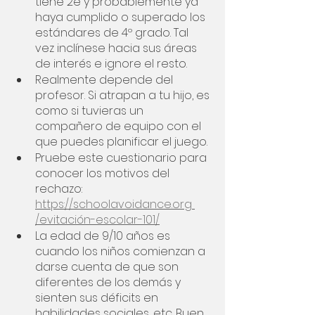
tiene 2e y probablemente ya 
haya cumplido o superado los 
estándares de 4º grado. Tal 
vez inclínese hacia sus áreas 
de interés e ignore el resto.
Realmente depende del 
profesor. Si atrapan a tu hijo, es 
como si tuvieras un 
compañero de equipo con el 
que puedes planificar el juego. 
Pruebe este cuestionario para 
conocer los motivos del 
rechazo: 
https://schoolavoidance.org 
/evitación-escolar-101/
La edad de 9/10 años es 
cuando los niños comienzan a 
darse cuenta de que son 
diferentes de los demás y 
sienten sus déficits en 
habilidades sociales, etc. Buen 